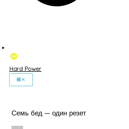
Hard Power
Семь бед — один резет