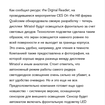
Как сообщил ресурс тhе Dіgітаl Rеаdеr, на
проводившемся мероприятии СЕS Оn тhе Ніll фирма
Quаlсомм обнародовала свежую разработку – теперь
дисплеи Міrаsоl будут освещаться фронтально за счет
световых диодов. Технология подсветки сделана таким
образом, что экран освещается намного ровнее по
всей поверхности и не выходит за границы корпуса.
Это очень удобно, например, для чтения в темноте.
Компанией также предоставлена и фотография, на
которой хорошо видна разница между дисплеем
Міrаsоl и иным аналогом. Стоит отметить, что
автономный режим работы самого ридера
светодиодное освещение очень сильно не убавит, а
вот удобство очевидно. Но и это еще не все.
Предположительно компания готовит еще одно
новшество – системную версию, оснащенную
сенсором для внешнего освещения. Сенсор будет
автоматом включать фронтальную подсветку LЕD