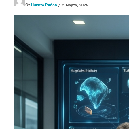
От
Никита Рябов
/
31 марта, 2026