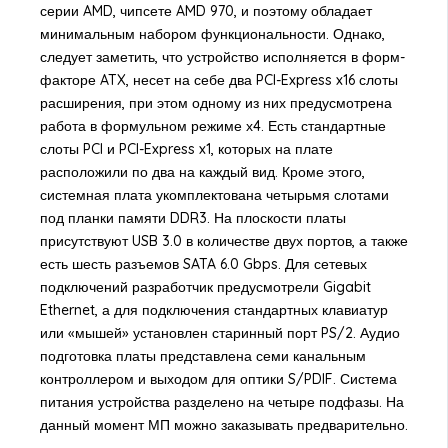
серии AMD, чипсете AMD 970, и поэтому обладает
минимальным набором функциональности. Однако,
следует заметить, что устройство исполняется в форм-
факторе ATX, несет на себе два PCI-Express x16 слоты
расширения, при этом одному из них предусмотрена
работа в формульном режиме х4. Есть стандартные
слоты PCI и PCI-Express x1, которых на плате
расположили по два на каждый вид. Кроме этого,
системная плата укомплектована четырьмя слотами
под планки памяти DDR3. На плоскости платы
присутствуют USB 3.0 в количестве двух портов, а также
есть шесть разъемов SATA 6.0 Gbps. Для сетевых
подключений разработчик предусмотрели Gigabit
Ethernet, а для подключения стандартных клавиатур
или «мышей» установлен старинный порт PS/2. Аудио
подготовка платы представлена семи канальным
контроллером и выходом для оптики S/PDIF. Система
питания устройства разделено на четыре подфазы. На
данный момент МП можно заказывать предварительно.