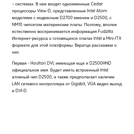
– системах. В нее входят одноименные Cedar
процессоры View-D, представленные Intel Atom
моделями с индексным D2700 именем и D2500, с
NM10 чипсетом материнские платы. Поэтому, вполне
естественно воспринимается информация Fudzilla
Интернет-ресурса о готовящихся платах Intel в Mini-ITX
формате для этой платформы. Вкратце расскажем о
них.
Первая - Houlton DVI, имеющая еще и D2500HND
официальное имя. Будет иметь встроенный Intel
атомный чип D2500, а также предполагает наличие
LAN сетевого контроллера от Gigabit, VGA видео выход
и DVI-D.