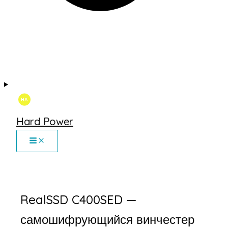
Hard Power
RealSSD C400SED —
самошифрующийся винчестер