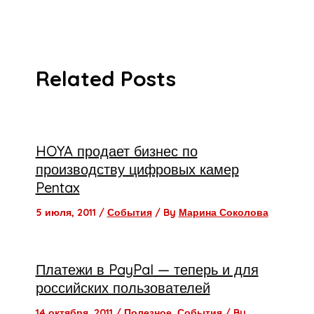
Related Posts
HOYA продает бизнес по
производству цифровых камер
Pentax
5 июля, 2011
/
События
/ By
Марина Соколова
Платежи в PayPal — теперь и для
российских пользователей
14 октября, 2011
/
Полезное
,
События
/ By